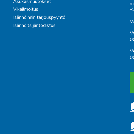
Asukasmuutokset
m
Vikailmoitus
Y
Isännöinnin tarjouspyyntö
V
Isännöitsijäntodistus
V
0
Vä
0