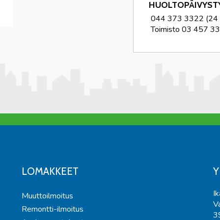
HUOLTOPÄIVYS
044 373 3322 (24 h
Toimisto 03 457 3
LOMAKKEET
Y
Ik
Muuttoilmoitus
V
Remontti-ilmoitus
3