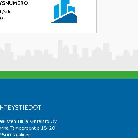
TYSNUMERO
/vrk)
30
HTEYSTIEDOT
aalisten Tili ja Kiinteistö Oy
anha Tampereentie 18-20
9500 Ikaalinen