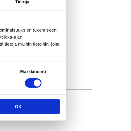
Tietoja
itsijä
 ominaisuuksien tukemiseen
tiikka-alan
ietoja muihin tietoihin, joita
sihteeri
sihteeri
Markkinointi
OK
itäjä