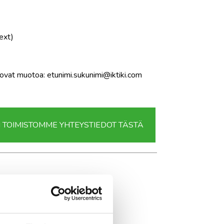
ext)
vat muotoa: etunimi.sukunimi@iktiki.com
TOIMISTOMME YHTEYSTIEDOT TÄSTÄ
ijä ja toimitusjohtaja