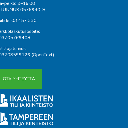
a–pe klo 9–16.00
-TUNNUS 0576940-9
aihde: 03 457 330
erkkolaskutusosoite:
03705769409
littäjätunnus:
03708599126 (OpenText)
OTA YHTEYTTÄ