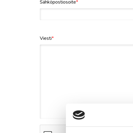
Sähköpostiosoite
*
Viesti
*