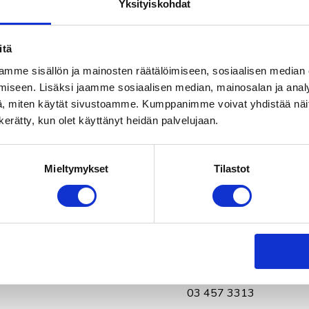
Yksityiskohdat
Tii Laine,
isännöitsijä
044 373 3318
itä
Petteri Toivonen,
isännö
mme sisällön ja mainosten räätälöimiseen, sosiaalisen median
041 313 7451
iseen. Lisäksi jaamme sosiaalisen median, mainosalan ja analy
, miten käytät sivustoamme. Kumppanimme voivat yhdistää näitä t
Kirsi Kulmala,
kiinteistö
n kerätty, kun olet käyttänyt heidän palvelujaan.
03 457 3319
Sari Rajamäki,
kiinteistö
03 457 3317
Mieltymykset
Tilastot
TILITOIMISTO
Päivi Huhtasalo
, kirjanp
03 457 3313