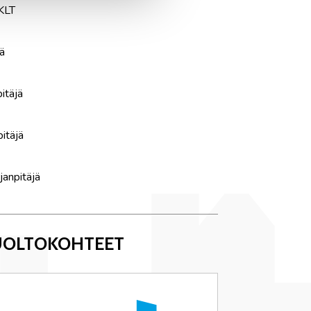
 KLT
jä
pitäjä
pitäjä
rjanpitäjä
HUOLTOKOHTEET