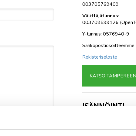
003705769409
Välittäjätunnus:
003708599126 (OpenT
Y-tunnus: 0576940-9
Sähköpostiosoitteemme o
Rekisteriseloste
KATSO TAMPEREEN 
ISÄNNÖINTI
Matti Leminen,
isännöits
03 457 3311
0400 231 345