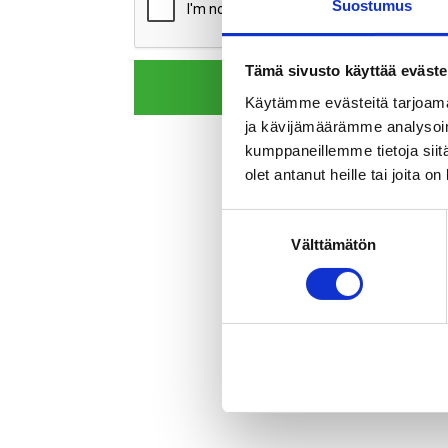
Suostumus
Tämä sivusto käyttää eväste
LÄHETÄ
Käytämme evästeitä tarjoama
ja kävijämäärämme analysoim
kumppaneillemme tietoja siitä
olet antanut heille tai joita o
Suostumuksen
Välttämätön
valinta