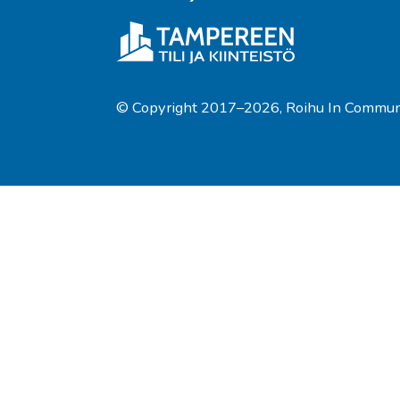
© Copyright
2017
–2026
,
Roihu In Commun