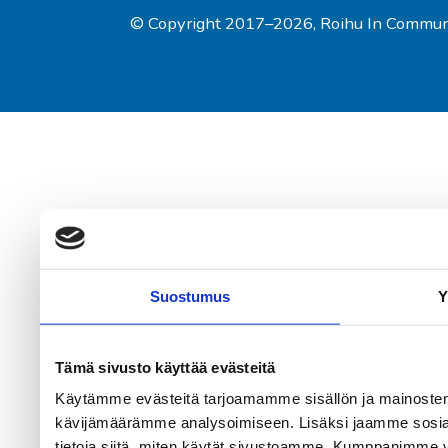
© Copyright
2017
–2026
,
Roihu In Commun
Suostumus
Y
Tämä sivusto käyttää evästeitä
Käytämme evästeitä tarjoamamme sisällön ja mainosten
kävijämäärämme analysoimiseen. Lisäksi jaamme sosiaa
tietoja siitä, miten käytät sivustoamme. Kumppanimme voiva