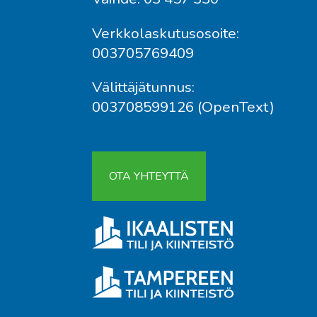
Verkkolaskutusosoite:
003705769409
Välittäjätunnus:
003708599126 (OpenText)
OTA YHTEYTTÄ