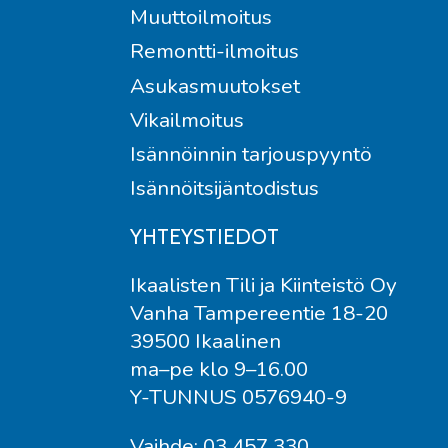
Muuttoilmoitus
Remontti-ilmoitus
Asukasmuutokset
Vikailmoitus
Isännöinnin tarjouspyyntö
Isännöitsijäntodistus
YHTEYSTIEDOT
Ikaalisten Tili ja Kiinteistö Oy
Vanha Tampereentie 18-20
39500 Ikaalinen
ma–pe klo 9–16.00
Y-TUNNUS 0576940-9
Vaihde: 03 457 330